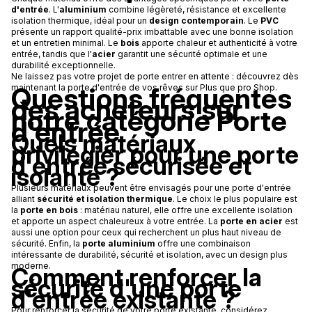
d'entrée
. L'
aluminium
combine légèreté, résistance et excellente
isolation thermique, idéal pour un
design contemporain
. Le
PVC
présente un rapport qualité-prix imbattable avec une bonne isolation
et un entretien minimal. Le
bois
apporte chaleur et authenticité à votre
entrée, tandis que l'
acier
garantit une sécurité optimale et une
durabilité exceptionnelle.
Ne laissez pas votre projet de porte entrer en attente : découvrez dès
Questions fréquentes
maintenant la porte d'entrée de vos rêves sur Plus que pro Shop.
des acheteurs sur
notre catégorie Porte
d'entrée
Quels matériaux
privilégier pour une porte
d'entrée sécurisée et
isolante ?
Plusieurs matériaux peuvent être envisagés pour une porte d'entrée
alliant
sécurité et isolation thermique
. Le choix le plus populaire est
la
porte en bois
: matériau naturel, elle offre une excellente isolation
et apporte un aspect chaleureux à votre entrée. La
porte en acier
est
aussi une option pour ceux qui recherchent un plus haut niveau de
sécurité. Enfin, la
porte aluminium
offre une combinaison
intéressante de durabilité, sécurité et isolation, avec un design plus
moderne.
Comment renforcer la
sécurité d'une porte
d'entrée existante ?
Pour renforcer la sécurité de votre porte existante, considérez