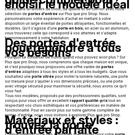
choisir le modèle idéal
Entrez dans un univers de choix, de qualité et de confort avec notre
sélection de
portes d'entrée
sur Plus que pro Shop. Nous
personnalisons votre expérience d'achat en mettant à votre
disposition un large éventail de portes attrayantes, fonctionnelles et
durables. Qu'il s'agisse d'une
porte en bois
, en acier ou en aluminium,
vous trouverez celle qui correspond à vos attentes et s'adapte
Des portes d'entrée
harmonieusement à votre habitation.
pour répondre à tous
vos besoins
Pourquoi se contenter de moins quand vous pouvez avoir plus ? Sur
Plus que pro Shop, nous comprenons que chaque maison est unique,
et c'est pourquoi nous proposons une offre variée de
portes
d'entrée
adaptées à tous les styles et à tous les budgets. Que vous
souhaitiez une
porte vitrée
pour inviter la lumière naturelle, une porte
sur mesure pour s'ajuster à vos dimensions précises, ou une porte
avec vitrage sécurisé pour maximiser la sécurité, nous avons ce qu'il
vous faut.
Tous nos modèles, proposés par des professionnels qualifiés, sont
conçus pour vous offrir un excellent
rapport qualité-prix
tout en
respectant vos choix esthétiques et vos préférences en matière de
fonctionnalité. Pour en savoir plus sur notre gamme complète de
Matériaux et styles :
portes d'entrée, nous vous invitons à explorer Plus que pro Shop.
trouvez la porte
d'entrée parfaite
Chaque matériau offre des avantages spécifiques pour votre
porte