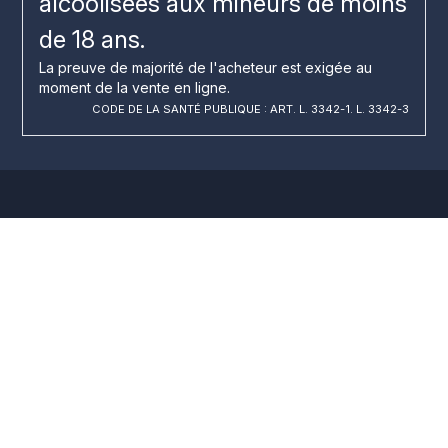
alcoolisées aux mineurs de moins
de 18 ans.
La preuve de majorité de l'acheteur est exigée au
moment de la vente en ligne.
CODE DE LA SANTÉ PUBLIQUE : ART. L. 3342-1. L. 3342-3