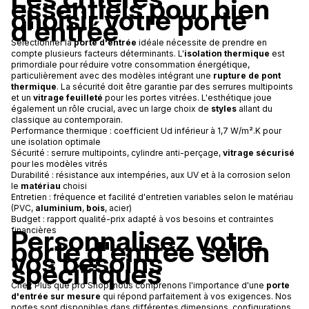
essentiels pour bien
choisir votre porte
d'entrée
Sélectionner la
porte d'entrée
idéale nécessite de prendre en
compte plusieurs facteurs déterminants. L'
isolation thermique
est
primordiale pour réduire votre consommation énergétique,
particulièrement avec des modèles intégrant une
rupture de pont
thermique
. La sécurité doit être garantie par des serrures multipoints
et un
vitrage feuilleté
pour les portes vitrées. L'esthétique joue
également un rôle crucial, avec un large choix de
styles
allant du
classique au contemporain.
Performance thermique : coefficient Ud inférieur à 1,7 W/m².K pour
une isolation optimale
Sécurité : serrure multipoints, cylindre anti-perçage,
vitrage sécurisé
pour les modèles vitrés
Durabilité : résistance aux intempéries, aux UV et à la corrosion selon
le
matériau
choisi
Entretien : fréquence et facilité d'entretien variables selon le matériau
(PVC,
aluminium
,
bois
, acier)
Budget : rapport qualité-prix adapté à vos besoins et contraintes
Personnalisez votre
financières
porte d'entrée selon
vos besoins
spécifiques
Chez Plus que pro Shop, nous comprenons l'importance d'une
porte
d'entrée sur mesure
qui répond parfaitement à vos exigences. Nos
portes sont disponibles dans différentes dimensions, configurations