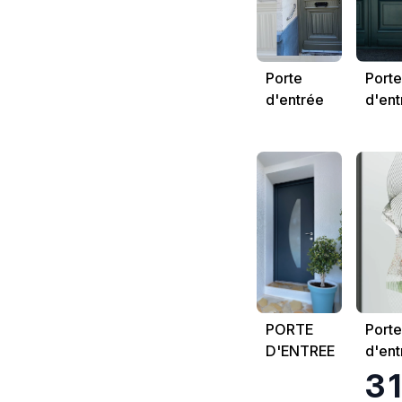
Porte
Porte
d'entrée
d'ent
bois
PORTE
Porte
D'ENTREE
d'ent
alum
3 
K.Lin