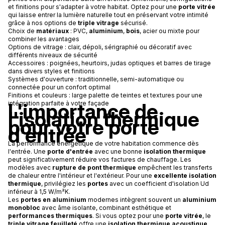
et finitions pour s'adapter à votre habitat. Optez pour une
porte vitrée
qui laisse entrer la lumière naturelle tout en préservant votre intimité
grâce à nos options de
triple vitrage
sécurisé.
Choix de
matériaux
: PVC,
aluminium
,
bois
, acier ou mixte pour
combiner les avantages
Options de vitrage : clair, dépoli, sérigraphié ou décoratif avec
différents niveaux de sécurité
Accessoires : poignées, heurtoirs, judas optiques et barres de tirage
dans divers styles et finitions
Systèmes d'ouverture : traditionnelle, semi-automatique ou
connectée pour un confort optimal
Finitions et couleurs : large palette de teintes et textures pour une
L'importance de
intégration parfaite à votre façade
l'isolation thermique
pour votre porte
d'entrée
La performance énergétique de votre habitation commence dès
l'entrée. Une
porte d'entrée
avec une bonne
isolation thermique
peut significativement réduire vos factures de chauffage. Les
modèles avec
rupture de pont thermique
empêchent les transferts
de chaleur entre l'intérieur et l'extérieur. Pour une
excellente isolation
thermique
, privilégiez les
portes
avec un coefficient d'isolation Ud
inférieur à 1,5 W/m²K.
Les
portes en aluminium
modernes intègrent souvent un
aluminium
monobloc
avec âme isolante, combinant esthétique et
performances thermiques
. Si vous optez pour une
porte vitrée
, le
triple vitrage feuilleté
offre une
isolation thermique acoustique