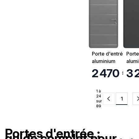
Porte d'entrée
Porte
aluminium
alum
K.Line Hygie
K.Lin
2 470 €
3 
1 à
24
1
sur
89
Portes d'entrée :
guide complet pour