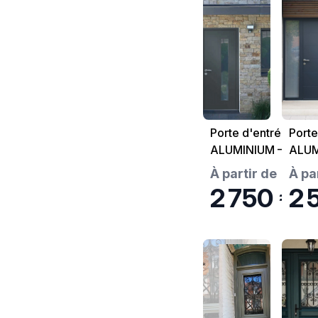
Porte d'entrée
Porte
ALUMINIUM –
ALUM
MEXICO
LILA
À partir de
À pa
2 750 €
2 