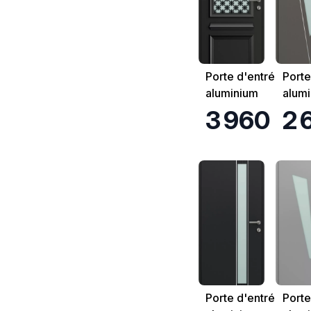
Porte d'entrée
Porte
aluminium
alum
K.Line Bastille
K.Lin
3 960 €
2 
Porte d'entrée
Porte