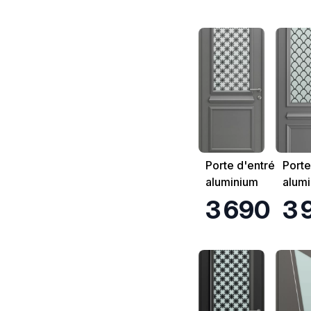
Porte d'entrée
Porte
aluminium
alum
K.Line Auteuil
K.Lin
3 690 €
3 