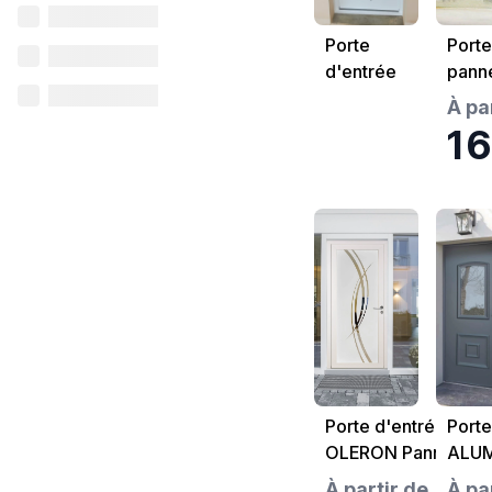
Porte
Porte
d'entrée
pann
ARZ
À pa
monobloc
1 
FenetréA
Porte d'entrée
Porte
OLERON Panneau
ALUM
verrier motif
CAP
À partir de
À pa