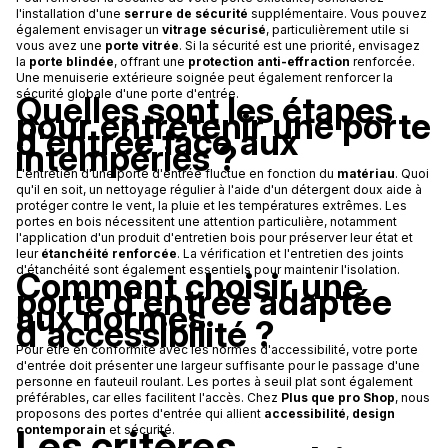
l'installation d'une
serrure de sécurité
supplémentaire. Vous pouvez
également envisager un
vitrage sécurisé
, particulièrement utile si
vous avez une
porte vitrée
. Si la sécurité est une priorité, envisagez
la
porte blindée
, offrant une
protection anti-effraction
renforcée.
Une menuiserie extérieure soignée peut également renforcer la
sécurité globale d'une porte d'entrée.
Quelles sont les étapes
pour entretenir une porte
d'entrée face aux
intempéries ?
L'entretien d'une porte d'entrée fluctue en fonction du
matériau
. Quoi
qu'il en soit, un nettoyage régulier à l'aide d'un détergent doux aide à
protéger contre le vent, la pluie et les températures extrêmes. Les
portes en bois nécessitent une attention particulière, notamment
l'application d'un produit d'entretien bois pour préserver leur état et
leur
étanchéité renforcée
. La vérification et l'entretien des joints
d'étanchéité sont également essentiels pour maintenir l'isolation.
Comment choisir une
porte d'entrée adaptée
aux normes
d'accessibilité ?
Pour être en conformité avec les normes d'accessibilité, votre porte
d'entrée doit présenter une largeur suffisante pour le passage d'une
personne en fauteuil roulant. Les portes à seuil plat sont également
préférables, car elles facilitent l'accès. Chez
Plus que pro Shop
, nous
proposons des portes d'entrée qui allient
accessibilité
,
design
Les critères
contemporain
et sécurité.