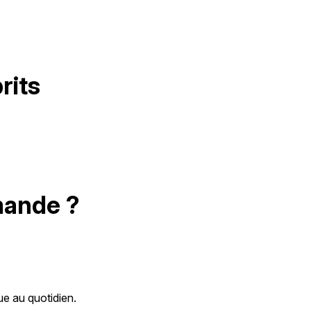
rits
mande ?
e au quotidien.