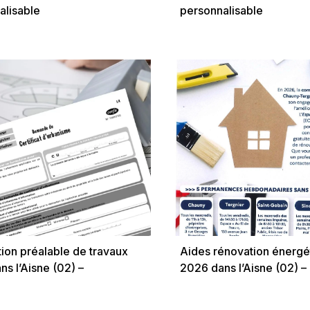
alisable
personnalisable
tion préalable de travaux
Aides rénovation énergé
s l’Aisne (02) –
2026 dans l’Aisne (02) –
me, PLU et
MaPrimeRénov’, CEE et n
gnement par Vely Pascal
conditions