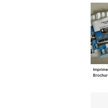
Père & F
Imprime
Brochure
support