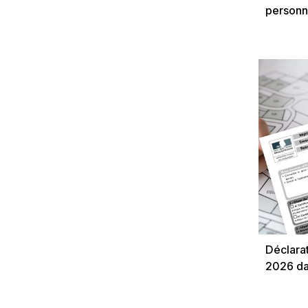
personn
Déclara
2026 dan
Urbanis
accompa