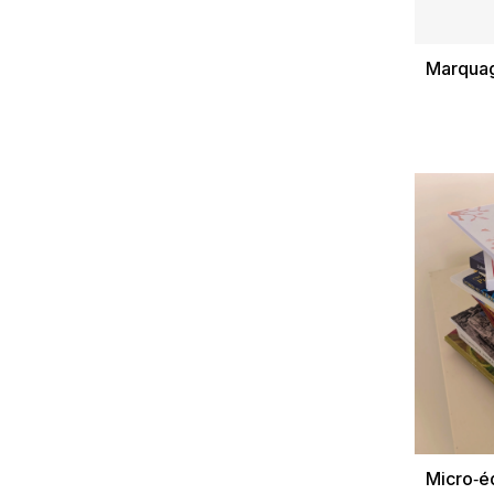
Marquag
Micro‑éd