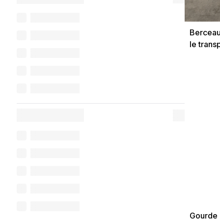
Berceau
le trans
cylindri
Gourde 