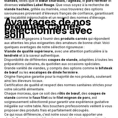
viandes
, telles que le
bœuf charolais
, l'
agneau
, le
porc fermier
et
diverses
volailles Label Rouge
. Que vous soyez à la recherche de
viande hachée
, grillée ou marinée, vous trouverez des options
savoureuses provenant d'éleveurs français de confiance, garantissant
Avantages de nos
une traçabilité irréprochable et un respect des normes d'élevage.
produits carnés
sélectionnés avec
soin
Nous nous engageons à fournir des
produits carnés
qui répondent
aux attentes les plus exigeantes des amateurs de bonne chair. Voici
quelques avantages de notre sélection rigoureuse :
Viande de qualité supérieure
, avec une attention particulière à la
tendreté
et à la saveur authentique.
Disponibilité de différentes
coupes de viande
, adaptées à toutes les
préparations culinaires, du quotidien aux occasions spéciales.
Grande variété de viandes, y compris des options comme le
bifsteak
de bœuf
ou les
escalopes de dinde fermière
.
Origine française garantie pour la majorité de nos produits, soutenant
ainsi les éleveurs locaux.
Certification de qualité et respect des normes sanitaires strictes pour
votre sécurité alimentaire.
Chaque morceau, que ce soit des
rôtis de bœuf
, des
coupes de
viande
comme le
faux filet
ou le
filet mignon de porc
, est
soigneusement sélectionné pour garantir une expérience gustative
inégalée sur votre table. Nos bouchers professionnels veillent à vous
proposer des produits frais et parfaitement découpés.
Ce qui nous différencie, c'est notre souci de vous apporter une