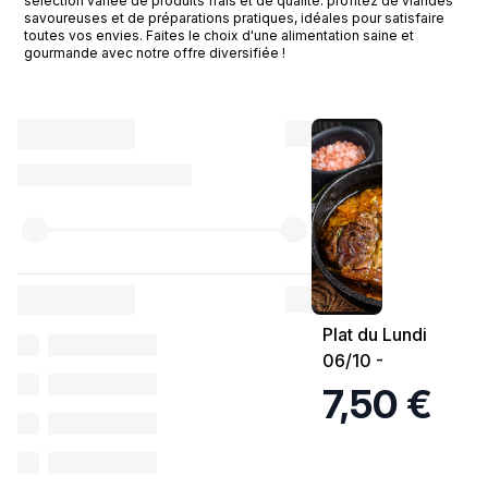
sélection variée de produits frais et de qualité. profitez de viandes
savoureuses et de préparations pratiques, idéales pour satisfaire
toutes vos envies. Faites le choix d'une alimentation saine et
gourmande avec notre offre diversifiée !
Plat du Lundi
06/10 -
Ossobuco de
7,50 €
veau à
l’orange,
courgettes