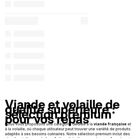
Viande et volaille de
qualité supérieure :
sélection premium
pour vos repas
Nous vous proposons une catégorie dédiée à la
viande française
et
à la volaille, où chaque utilisateur peut trouver une variété de produits
adaptés à ses besoins culinaires. Notre sélection premium inclut des