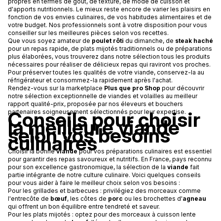
propres en termes de goût, de texture, de mode de cuisson et
d'apports nutritionnels. Le mieux reste encore de varier les plaisirs en
fonction de vos envies culinaires, de vos habitudes alimentaires et de
votre budget. Nos professionnels sont à votre disposition pour vous
conseiller sur les meilleures pièces selon vos recettes.
Que vous soyez amateur de
poulet rôti
du dimanche, de
steak haché
pour un repas rapide, de plats mijotés traditionnels ou de préparations
plus élaborées, vous trouverez dans notre sélection tous les produits
nécessaires pour réaliser de délicieux repas qui raviront vos proches.
Pour préserver toutes les qualités de votre viande, conservez-la au
réfrigérateur et consommez-la rapidement après l'achat.
Rendez-vous sur la marketplace
Plus que pro Shop
pour découvrir
notre sélection exceptionnelle de viandes et volailles au meilleur
rapport qualité-prix, proposée par nos éleveurs et bouchers
Conseils pour choisir
partenaires soigneusement sélectionnés pour leur expertise.
la meilleure viande
selon vos besoins
culinaires
Choisir la bonne
viande
pour vos préparations culinaires est essentiel
pour garantir des repas savoureux et nutritifs. En France, pays reconnu
pour son excellence gastronomique, la sélection de la
viande
fait
partie intégrante de notre culture culinaire. Voici quelques conseils
pour vous aider à faire le meilleur choix selon vos besoins :
Pour les grillades et barbecues : privilégiez des morceaux comme
l'entrecôte de
bœuf
, les côtes de
porc
ou les brochettes d'
agneau
qui offrent un bon équilibre entre tendreté et saveur.
Pour les plats mijotés : optez pour des morceaux à cuisson lente