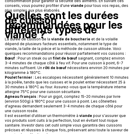
consommation pour garantir la sécurité des aliments. En suivant ces
conseils, vous pourrez profiter d'une
viande
pour tous vos repas, des
plus simples aux plus élaborés.
Quelles sont les durées
de cuisson
recommandées pour les
différents types de
viande ?
La durée de cuisson de la
viande de boucherie
et de la volaille
dépend de plusieurs facteurs essentiels, notamment le type de
viande, la taille de la pièce et la méthode de cuisson utilisée. Voici
quelques recommandations pour réussir parfaitement vos cuissons :
Bœuf
: Pour un steak ou un
filet de bœuf
saignant, comptez environ
3-4 minutes de chaque côté à feu vif. Pour une cuisson à point, 6-7
minutes suffisent. Un
rôti de bœuf
nécessitera environ 20 minutes par
kilogramme à 180°C.
Poulet fermier
: Les escalopes nécessitent généralement 10 minutes
à la poêle, tandis que les cuisses et le poulet entier nécessitent 25 à
30 minutes à 180°C au four. Assurez-vous que la température interne
atteigne 75°C pour une cuisson sécuritaire.
Agneau français
: Pour un gigot, comptez 15-20 minutes par livre
(environ 500g) à 180°C pour une cuisson à point. Les côtelettes
d'agneau demandent seulement 3-4 minutes de chaque côté pour
une cuisson rosée.
Il est essentiel d'utiliser un thermomètre à
viande
pour s'assurer que
vos produits sont cuits à la perfection, tout en évitant tout risque
sanitaire. Investir dans cet outil simple vous garantira des cuissons
précises et réussies à chaque fois, préservant ainsi toute la saveur de