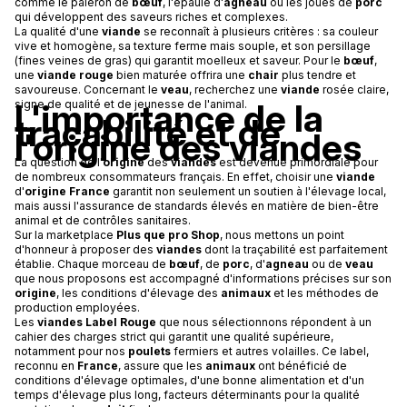
comme le paleron de
bœuf
, l'épaule d'
agneau
ou les joues de
porc
qui développent des saveurs riches et complexes.
La qualité d'une
viande
se reconnaît à plusieurs critères : sa couleur
vive et homogène, sa texture ferme mais souple, et son persillage
(fines veines de gras) qui garantit moelleux et saveur. Pour le
bœuf
,
une
viande rouge
bien maturée offrira une
chair
plus tendre et
savoureuse. Concernant le
veau
, recherchez une
viande
rosée claire,
L'importance de la
signe de qualité et de jeunesse de l'animal.
traçabilité et de
l'origine des viandes
La question de l'
origine
des
viandes
est devenue primordiale pour
de nombreux consommateurs français. En effet, choisir une
viande
d'
origine France
garantit non seulement un soutien à l'élevage local,
mais aussi l'assurance de standards élevés en matière de bien-être
animal et de contrôles sanitaires.
Sur la marketplace
Plus que pro Shop
, nous mettons un point
d'honneur à proposer des
viandes
dont la traçabilité est parfaitement
établie. Chaque morceau de
bœuf
, de
porc
, d'
agneau
ou de
veau
que nous proposons est accompagné d'informations précises sur son
origine
, les conditions d'élevage des
animaux
et les méthodes de
production employées.
Les
viandes
Label Rouge
que nous sélectionnons répondent à un
cahier des charges strict qui garantit une qualité supérieure,
notamment pour nos
poulets
fermiers et autres volailles. Ce label,
reconnu en
France
, assure que les
animaux
ont bénéficié de
conditions d'élevage optimales, d'une bonne alimentation et d'un
temps d'élevage plus long, facteurs déterminants pour la qualité