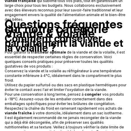
viande française
qui sublime tous vos plats, tout en garantissant un
large choix pour tous les budgets. Nous collaborons exclusivement
avec des éleveurs reconnus pour leur savoir-faire traditionnel et leur
engagement envers la qualité de l'alimentation animale et le bien-être
Questions fréquentes
des bêtes.
sur notre catégorie
Viande & Volaille
Comment conserver
parfaitement la viande et
la volaille ?
Pour garantir la
fraîcheur optimale
de la viande et de la volaille, il est
essentiel de respecter certaines règles de conservation. Voici
quelques conseils pratiques pour préserver toutes les qualités
gustatives de vos produits :
Conservez la viande et la volaille au réfrigérateur à une température
constante inférieure à 4°C, idéalement dans le compartiment le plus
froid.
Utilisez du papier sulfurisé ou des sacs en plastique hermétiques pour
éviter le contact avec l'air et limiter l'oxydation de la viande.
Pour une conservation à long terme, pensez à
congeler
vos produits
à -18°C. Assurez-vous de les emballer correctement dans des
emballages spécifiques pour éviter les brûlures de congélation.
Respectez la chaîne du froid en ramenant rapidement vos achats de
viande fraîche
à votre domicile, idéalement dans un sac isotherme.
Il est également recommandé de ne jamais recongeler de la viande
qui a déjà été décongelée, afin de préserver ses qualités
nutritionnelles et sa texture. Veillez à toujours vérifier la date limite de