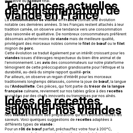
Tendances actuelles
gustative du
produit
final.
de consommation de
viande en France
La
consommation de viande
en
France
connaît une évolution
notable ces dernières années. Si les Français restent attachés à leur
tradition carnée, on observe une tendance vers une consommation
plus raisonnée et qualitative. De nombreux consommateurs préfèrent
désormais acheter moins de
viande
mais de meilleure qualité,
privilégiant des morceaux nobles comme le
filet
de
bœuf
ou le
filet
mignon de
porc
.
Cette évolution se traduit également par un intérêt croissant pour les
viandes
issues d'élevages respectueux du bien-être animal et de
l'environnement. Les
avis
des consommateurs sur notre plateforme
témoignent de cette préoccupation grandissante pour l'éthique et la
durabilité, au-delà du simple rapport qualité-
prix
.
Par ailleurs, on observe un regain d'intérêt pour les morceaux
traditionnels longtemps délaissés, comme la joue de
bœuf
, la langue
ou l'
Andouillette
. Ces pièces, qui font partie du
trésor de la langue
française
culinaire, reviennent sur nos tables grâce à des
recettes
Idées de recettes
revisitées par des chefs innovants ou transmises par nos aînés.
savoureuses pour
sublimer nos viandes
Nos
viandes
méritent des préparations qui en valorisent toutes les
saveurs. Voici quelques suggestions de
recettes
adaptées à
différents types de
viande
:
Pour un
rôti de bœuf
parfait, préchauffez votre four à 200°C,