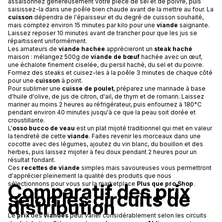
assaisonnez généreusement votre pièce de sel et de poivre, puis
saisissez-la dans une poêle bien chaude avant de la mettre au four. La
cuisson
dépendra de l'épaisseur et du degré de cuisson souhaité,
mais comptez environ 15 minutes par kilo pour une
viande
saignante.
Laissez reposer 10 minutes avant de trancher pour que les jus se
répartissent uniformément.
Les amateurs de
viande hachée
apprécieront un
steak haché
maison : mélangez 500g de
viande de bœuf
hachée avec un œuf,
une échalote finement ciselée, du persil haché, du sel et du poivre.
Formez des steaks et cuisez-les à la poêle 3 minutes de chaque côté
pour une
cuisson
à point.
Pour sublimer une
cuisse de poulet
, préparez une marinade à base
d'huile d'olive, de jus de citron, d'ail, de thym et de romarin. Laissez
mariner au moins 2 heures au réfrigérateur, puis enfournez à 180°C
pendant environ 40 minutes jusqu'à ce que la peau soit dorée et
croustillante.
L'
osso bucco de veau
est un plat mijoté traditionnel qui met en valeur
la tendreté de cette
viande
. Faites revenir les morceaux dans une
cocotte avec des légumes, ajoutez du vin blanc, du bouillon et des
herbes, puis laissez mijoter à feu doux pendant 2 heures pour un
résultat fondant.
Ces
recettes de viande
simples mais savoureuses vous permettront
d'apprécier pleinement la qualité des produits que nous
Comparatif des prix
sélectionnons pour vous sur la marketplace
Plus que pro Shop
.
selon les circuits de
distribution
Le
prix
des
viandes
peut varier considérablement selon les circuits