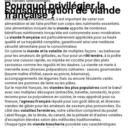
nos viandes sélectionnées.
Pourquoi privilégier la
consommation de viande
française ?
Afin de rester en bonne santé, il est important de varier son
alimentation et de faire profiter son corps des nutriments essentiels.
Une alimentation incluant de la
viande
apporte de nombreux
bénéfices nutritionnels lorsqu'elle est consommée avec modération.
La
viande française
est particulièrement appréciée pour sa haute
qualité et sa traçabilité complète, garantissant ainsi une meilleure
sécurité alimentaire pour le consommateur.
On cuisine la
viande et la volaille
de multiples façons : au barbecue
pour les amateurs de grillades, au four pour un
rôti tendre
, à la poêle
pour une cuisson rapide, ou mijotée en cocotte pour des plats
savoureux comme les ragoûts et les daubes. La viande se marie à
merveille avec diverses préparations culinaires : sauces gourmandes
(beurre maître d'hôtel, sauce au poivre, béarnaise),
accompagnements de légumes frais ou encore féculents variés
comme les pommes de terre ou les pâtes.
Sur le marché français, les
viandes les plus populaires
sont le bœuf
avec ses multiples découpes (entrecôte, bavette, rumsteck), le porc
reconnu pour sa polyvalence en cuisine, le veau apprécié pour sa
finesse, l'
agneau français
réputé pour son goût délicat, et diverses
viandes de gibier pour les amateurs de saveurs plus prononcées. Du
côté des
volailles fermières
, notre sélection comprend du poulet
Label Rouge, de la dinde, du canard, de la pintade et d'autres volailles
d'exception élevées selon des méthodes traditionnelles.
Chaque type de
viande boucherie
possède ses caractéristiques