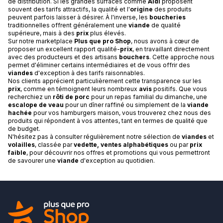
de distribution. Si les grandes surfaces comme
Aldi
proposent
souvent des tarifs attractifs, la qualité et l'
origine
des produits
peuvent parfois laisser à désirer. À l'inverse, les
boucheries
traditionnelles offrent généralement une
viande
de qualité
supérieure, mais à des
prix
plus élevés.
Sur notre marketplace
Plus que pro Shop
, nous avons à cœur de
proposer un excellent rapport qualité-
prix
, en travaillant directement
avec des producteurs et des artisans
bouchers
. Cette approche nous
permet d'éliminer certains intermédiaires et de vous offrir des
viandes
d'exception à des tarifs raisonnables.
Nos clients apprécient particulièrement cette transparence sur les
prix
, comme en témoignent leurs nombreux
avis
positifs. Que vous
recherchiez un
rôti de porc
pour un repas familial du dimanche, une
escalope de veau
pour un dîner raffiné ou simplement de la
viande
hachée
pour vos hamburgers maison, vous trouverez chez nous des
produits qui répondent à vos attentes, tant en termes de qualité que
de budget.
N'hésitez pas à consulter régulièrement notre sélection de
viandes
et
volailles
, classée par
vedette, ventes alphabétiques
ou par
prix
faible
, pour découvrir nos offres et promotions qui vous permettront
de savourer une
viande
d'exception au quotidien.